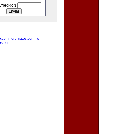
Ofrecido $
e.com
|
eremates.com
|
e-
es.com
|