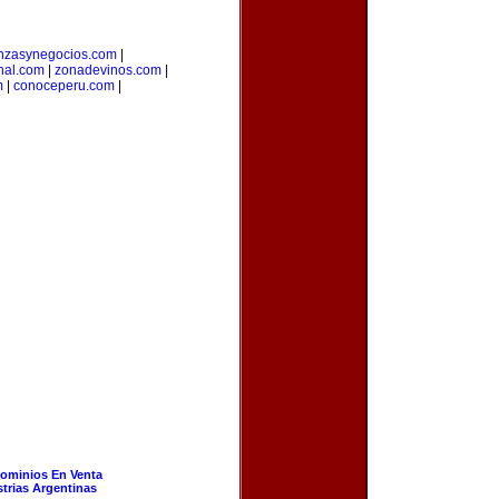
anzasynegocios.com
|
nal.com
|
zonadevinos.com
|
m
|
conoceperu.com
|
ominios En Venta
strias Argentinas