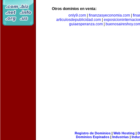
Otros dominios en venta:
only9.com
|
finanzasyeconomia.com
|
fin
articulosdepublicidad.com
|
exposicioninternacio
guiaesperanza.com
|
buenosaireshoy.co
Registro de Dominios
|
Web Hosting
|
D
Dominios Expirados
|
Industrias
|
Indu