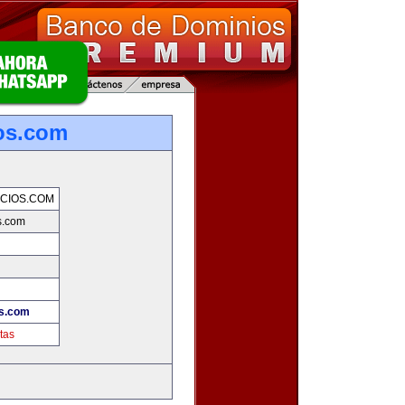
os.com
CIOS.COM
s.com
s.com
tas