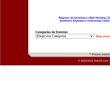
Registro de Dominios
|
Web Hosting
|
D
Dominios Expirados
|
Industrias
|
Indu
Categorías de Dominio:
[Pág. princi
** Precios expre
© 2002/2022 Solo10.com