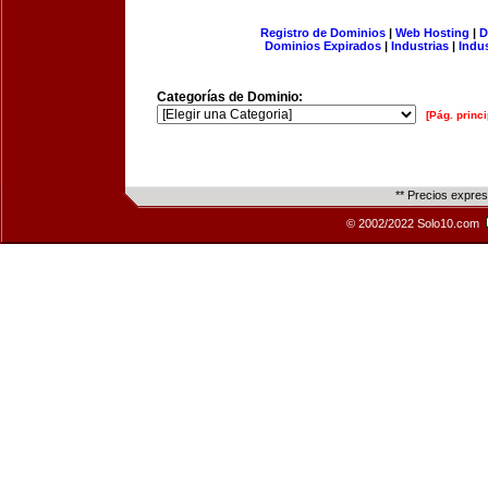
Registro de Dominios
|
Web Hosting
|
D
Dominios Expirados
|
Industrias
|
Indu
Categorías de Dominio:
[Pág. princi
** Precios expre
© 2002/2022 Solo10.com